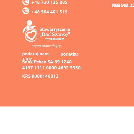
+48 730 135 885
REGON: 3
NIP 551 2
+48 504 401 319
organ prowadzący
podaruj nam 
podatku
1,5%
Bank Pekao SA 89 1240 
4197 1111 0000 4692 9350
KRS 0000146813